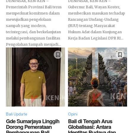
DENPASAR, KEN-KEN –
DENPASAR, KEN-KEN –
Pemerintah Provinsi Bali terus
Gubernur Bali, Wayan Koster,
memperkuat komitmen dalam
memberikan masukan terhadap
mewujudkan pengelolaan
Rancangan Undang-Undang
sampah yang modern,
(RUU) tentang Masyarakat
terintegrasi, dan berkelanjutan
Hukum Adat dalam Kunjungan
melalui pembangunan fasilitas
Kerja Badan Legislasi DPR RI...
Pengolahan Sampah menjadi...
Bali Update
Opini
Gde Sumarjaya Linggih
Bali di Tengah Arus
Dorong Pemerataan
Globalisasi: Antara
Pembangunan Bali,
Identitas Budaya dan