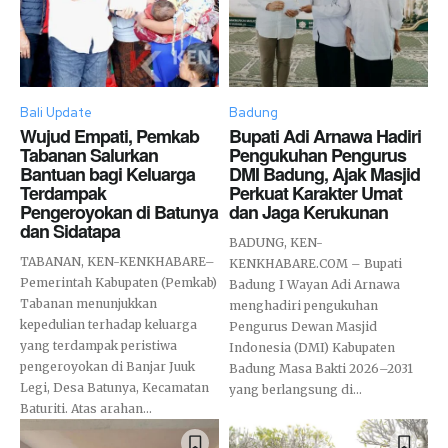
Bali Update
Badung
Wujud Empati, Pemkab
Bupati Adi Arnawa Hadiri
Tabanan Salurkan
Pengukuhan Pengurus
Bantuan bagi Keluarga
DMI Badung, Ajak Masjid
Terdampak
Perkuat Karakter Umat
Pengeroyokan di Batunya
dan Jaga Kerukunan
dan Sidatapa
BADUNG, KEN-
TABANAN, KEN-KENKHABARE–
KENKHABARE.COM – Bupati
Pemerintah Kabupaten (Pemkab)
Badung I Wayan Adi Arnawa
Tabanan menunjukkan
menghadiri pengukuhan
kepedulian terhadap keluarga
Pengurus Dewan Masjid
yang terdampak peristiwa
Indonesia (DMI) Kabupaten
pengeroyokan di Banjar Juuk
Badung Masa Bakti 2026–2031
Legi, Desa Batunya, Kecamatan
yang berlangsung di...
Baturiti. Atas arahan...