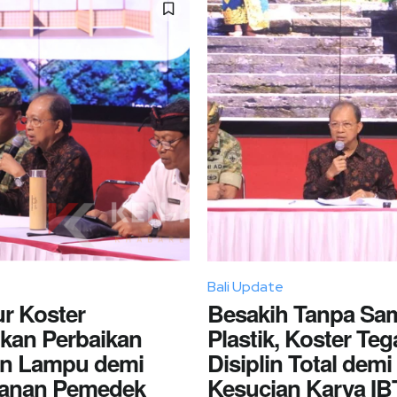
Bali Update
r Koster
Besakih Tanpa Sa
hkan Perbaikan
Plastik, Koster Te
an Lampu demi
Disiplin Total demi
anan Pemedek
Kesucian Karya IB