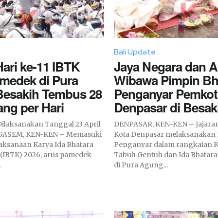
Bali Update
ari ke-11 IBTK
Jaya Negara dan A
amedek di Pura
Wibawa Pimpin Bh
esakih Tembus 28
Penganyar Pemkot
ang per Hari
Denpasar di Besak
kan Tanggal 23 April
DENPASAR, KEN-KEN – Jajara
Kota Denpasar melaksanakan 
laksanaan Karya Ida Bhatara
Penganyar dalam rangkaian 
(IBTK) 2026, arus pamedek
Tabuh Gentuh dan Ida Bhatar
.
di Pura Agung...