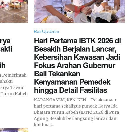
Bali Update
rya
Hari Pertama IBTK 2026 di
akti
Besakih Berjalan Lancar,
Kebersihan Kawasan Jadi
ih
Fokus Arahan Gubernur
Bali Tekankan
n Pemerintah
Kenyamanan Pemedek
Bhakti
hingga Detail Fasilitas
Karya Tawur
a Turun Kabeh
KARANGASEM, KEN-KEN – Pelaksanaan
hari pertama sekaligus puncak Karya Ida
Bhatara Turun Kabeh (IBTK) 2026 di Pura
Agung Besakih berlangsung lancar dan
khidmat...