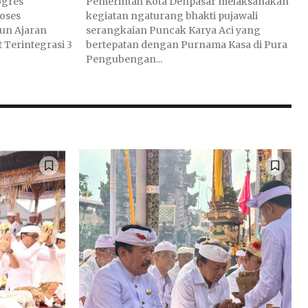
ogres
Pemerintah Kota Denpasar melaksanakan
oses
kegiatan ngaturang bhakti pujawali
un Ajaran
serangkaian Puncak Karya Aci yang
 Terintegrasi 3
bertepatan dengan Purnama Kasa di Pura
Pengubengan...