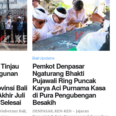
Bali Update
 Tinjau
Pemkot Denpasar
gunan
Ngaturang Bhakti
Pujawali Ring Puncak
vinsi Bali
Karya Aci Purnama Kasa
khir Juli
di Pura Pengubengan
 Selesai
Besakih
ubernur Bali,
DENPASAR, KEN-KEN – Jajaran