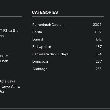
CATEGORIES
Pemerintah Daerah
2309
T RI ke-81,
Berita
1897
dan
Daerah
1512
Bali Update
487
Pariwisata dan Budaya
324
rkuat
gunan
Denpasar
257
Olahraga
253
Kota Jaya
 Karya Atma
uri