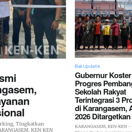
Bali Update
Gubernur Koster
esmi
Progres Pemban
ngasem,
Sekolah Rakyat
ayanan
Terintegrasi 3 Pro
di Karangasem, A
ional
2026 Ditargetkan
rking, Tingkatkan
KARANGASEM, KEN-KEN – G