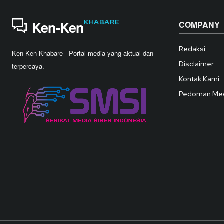
KHABARE
Ken-Ken
COMPANY
Redaksi
Ken-Ken Khabare - Portal media yang aktual dan
Disclaimer
terpercaya.
Kontak Kami
Pedoman Med