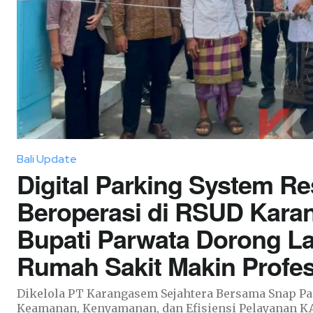
Bali Update
Digital Parking System R
Beroperasi di RSUD Kara
Bupati Parwata Dorong L
Rumah Sakit Makin Profes
Dikelola PT Karangasem Sejahtera Bersama Snap Pa
Keamanan, Kenyamanan, dan Efisiensi Pelayanan KARANGASEM, KEN-KEN