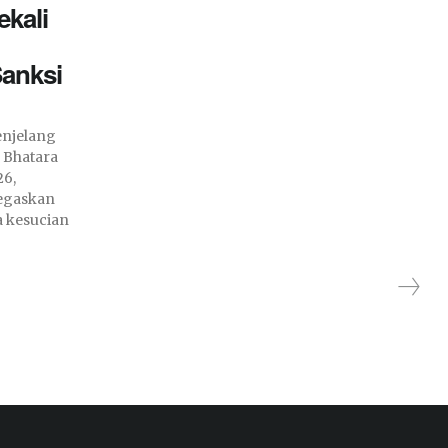
ekali
anksi
njelang
 Bhatara
26,
negaskan
 kesucian