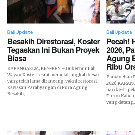
Bali Update
Bali Update
Besakih Direstorasi, Koster
Pecah! H
Tegaskan Ini Bukan Proyek
2026, P
Biasa
Agung B
Ribu Or
KARANGASEM, KEN-KEN – Gubernur Bali
Wayan Koster resmi memulai langkah besar
Panyineban Dilaksana
yang telah lama dirancang, yakni restorasi
2026 KARANGASEM, KEN-KEN – Memasuki
Kawasan Parahyangan di Pura Agung
hari ke-11 pe
Besakih,...
Turun Kabeh 
yang datang..