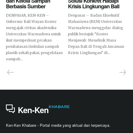
dan Kelola Sampah
Solusi Konkret Hadapi
Berbasis Sumber
Krisis Lingkungan Bali
DENPASAR, KEN-KEN –
Denpasar – Badan Eksekutif
Gubernur Bali Wayan Koster
Mahasiswa (BEM) Universitas
mengajak civitas akademika
Warmadewa menggelar dialog
Universitas Warmadewa untuk
publik bertajuk “Koster
ikut memperkuat gerakan
Menjawab: Menelisik Masa
pembatasan timbulan sampah
Depan Bali di Tengah Ancaman
plastik sekali pakai, pengelolaan
Krisis Lingkungan” di...
sampah...
KHABARE
Ken-Ken
Ken-Ken Khabare - Portal media yang aktual dan terpercaya.