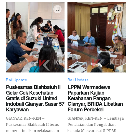
Bali Update
Bali Update
Puskesmas Blahbatuh II
LPPM Warmadewa
Gelar Cek Kesehatan
Paparkan Kajian
Gratis di Suzuki United
Ketahanan Pangan
Indobali Gianyar, Sasar 57
Gianyar, BRIDA Libatkan
Karyawan
Forum Perbekel
GIANYAR, KEN-KEN –
GIANYAR, KEN-KEN – Lembaga
Puskesmas Blahbatuh II terus
Penelitian dan Pengabdian
mengoptimalkan pelaksanaan
kepada Masyarakat (LPPM)