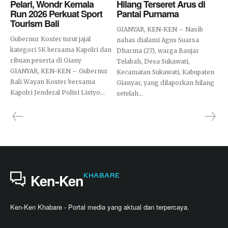
Pelari, Wondr Kemala
Hilang Terseret Arus di
Run 2026 Perkuat Sport
Pantai Purnama
Tourism Bali
GIANYAR, KEN-KEN – Nasib
Gubernur Koster turut jajal
nahas dialami Agus Suarsa
kategori 5K bersama Kapolri dan
Dharma (27), warga Banjar
ribuan peserta di Giany
Telabah, Desa Sukawati,
GIANYAR, KEN-KEN – Gubernur
Kecamatan Sukawati, Kabupaten
Bali Wayan Koster bersama
Gianyar, yang dilaporkan hilang
Kapolri Jenderal Polisi Listyo...
setelah...
KHABARE
Ken-Ken
Ken-Ken Khabare - Portal media yang aktual dan terpercaya.