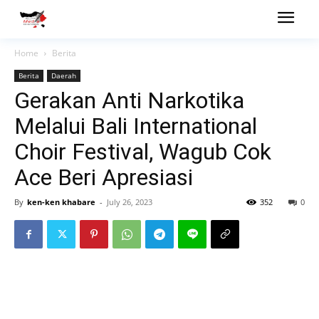
Home
Berita
Berita
Daerah
Gerakan Anti Narkotika
Melalui Bali International
Choir Festival, Wagub Cok
Ace Beri Apresiasi
By
ken-ken khabare
-
July 26, 2023
352
0