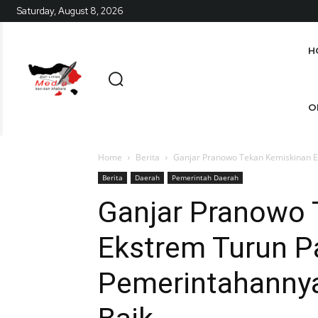
Saturday, August 8, 2026
H
O
Home
Berita
Ganjar Pranowo Tekan Kemiskinan E
Berita
Daerah
Pemerintah Daerah
Ganjar Pranowo 
Ekstrem Turun P
Pemerintahannya