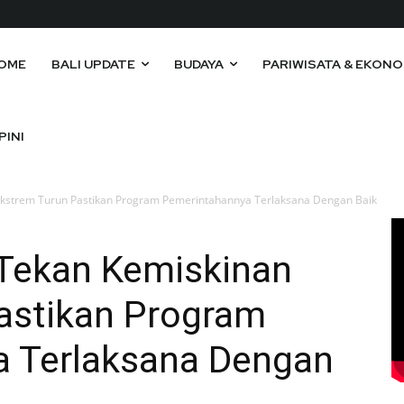
OME
BALI UPDATE
BUDAYA
PARIWISATA & EKONO
PINI
kstrem Turun Pastikan Program Pemerintahannya Terlaksana Dengan Baik
Tekan Kemiskinan
astikan Program
 Terlaksana Dengan