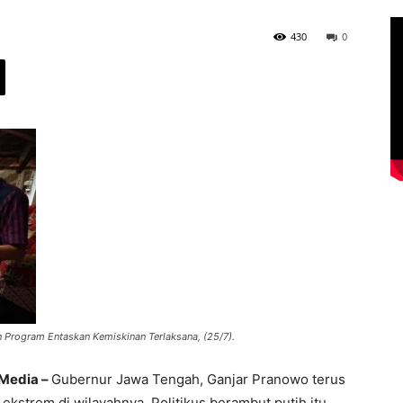
430
0
 Program Entaskan Kemiskinan Terlaksana, (25/7).
 Media –
Gubernur Jawa Tengah, Ganjar Pranowo terus
kstrem di wilayahnya. Politikus berambut putih itu