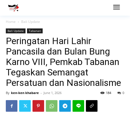
Home
Bali Update
Bali Update
Tabanan
Peringatan Hari Lahir
Pancasila dan Bulan Bung
Karno VIII, Pemkab Tabanan
Tegaskan Semangat
Persatuan dan Nasionalisme
By
ken-ken khabare
-
June 1, 2026
184
0