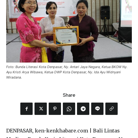
Foto: Bunda Literasi Kota Denpasar, Ny. Antari Jaya Negara, Ketua BKOW Ny.
Ayu Kristi Arya Wibawa, Ketua DWP Kota Denpasar, Ny. Ida Ayu Widnyani
Wiradana.
Share
DENPASAR, ken-kenkhabare.com | Bali Lintas