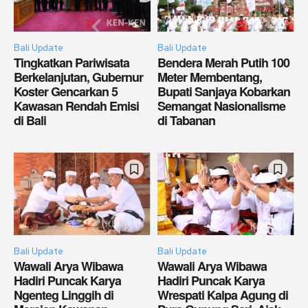
Bali Update
Bali Update
Tingkatkan Pariwisata
Bendera Merah Putih 100
Berkelanjutan, Gubernur
Meter Membentang,
Koster Gencarkan 5
Bupati Sanjaya Kobarkan
Kawasan Rendah Emisi
Semangat Nasionalisme
di Bali
di Tabanan
Bali Update
Bali Update
Wawali Arya Wibawa
Wawali Arya Wibawa
Hadiri Puncak Karya
Hadiri Puncak Karya
Ngenteg Linggih di
Wrespati Kalpa Agung di