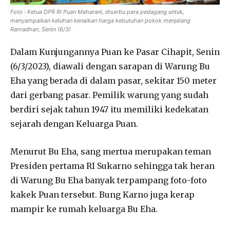
Foto : Ketua DPR RI Puan Maharani, diserbu para pedagang untuk,
menyampaikan keluhan kenaikan harga kebutuhan pokok menjelang
Ramadhan, Senin (6/3)
Dalam Kunjungannya Puan ke Pasar Cihapit, Senin
(6/3/2023), diawali dengan sarapan di Warung Bu
Eha yang berada di dalam pasar, sekitar 150 meter
dari gerbang pasar. Pemilik warung yang sudah
berdiri sejak tahun 1947 itu memiliki kedekatan
sejarah dengan Keluarga Puan.
Menurut Bu Eha, sang mertua merupakan teman
Presiden pertama RI Sukarno sehingga tak heran
di Warung Bu Eha banyak terpampang foto-foto
kakek Puan tersebut. Bung Karno juga kerap
mampir ke rumah keluarga Bu Eha.