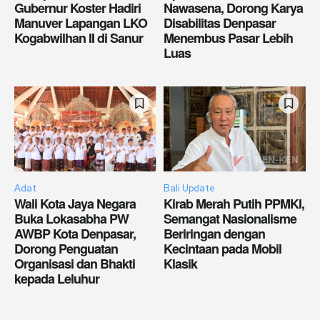
Gubernur Koster Hadiri
Nawasena, Dorong Karya
Manuver Lapangan LKO
Disabilitas Denpasar
Kogabwilhan II di Sanur
Menembus Pasar Lebih
Luas
Adat
Bali Update
Wali Kota Jaya Negara
Kirab Merah Putih PPMKI,
Buka Lokasabha PW
Semangat Nasionalisme
AWBP Kota Denpasar,
Beriringan dengan
Dorong Penguatan
Kecintaan pada Mobil
Organisasi dan Bhakti
Klasik
kepada Leluhur