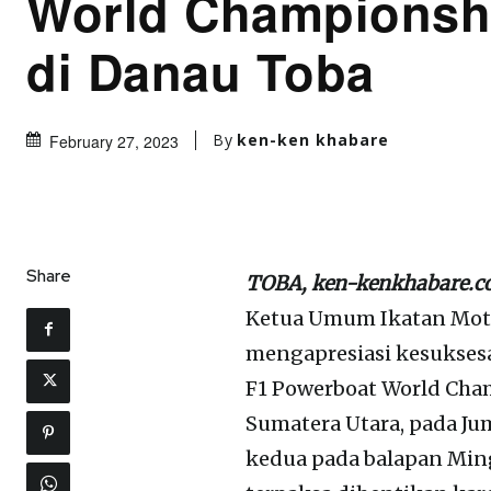
World Championsh
di Danau Toba
By
ken-ken khabare
February 27, 2023
Share
TOBA, ken-kenkhabare.co
Ketua Umum Ikatan Moto
mengapresiasi kesukses
F1 Powerboat World Cham
Sumatera Utara, pada Ju
kedua pada balapan Ming