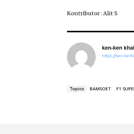
Kontributor : Alit S
ken-ken kha
https://ken-ken
BAMSOET
F1 SUP
Topics