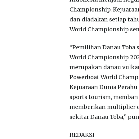
Championship. Kejuaraan
dan diadakan setiap tah
World Championship sem
“Pemilihan Danau Toba 
World Championship 2023
merupakan danau vulkani
Powerboat World Champi
Kejuaraan Dunia Perahu
sports tourism, memban
memberikan multiplier e
sekitar Danau Toba,” pu
REDAKSI