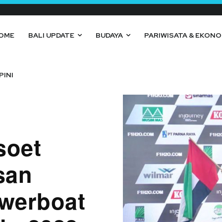
OME
BALI UPDATE
BUDAYA
PARIWISATA & EKONO
PINI
soet
san
werboat