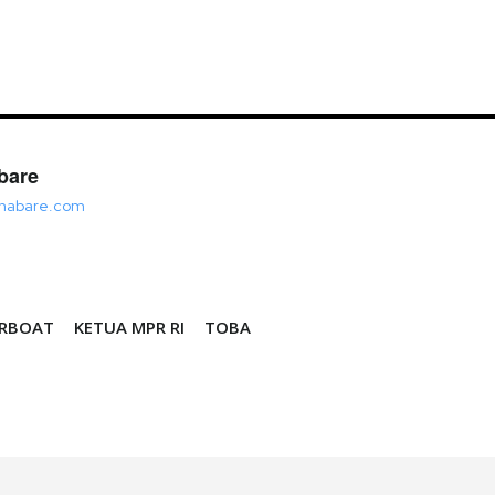
bare
khabare.com
ERBOAT
KETUA MPR RI
TOBA