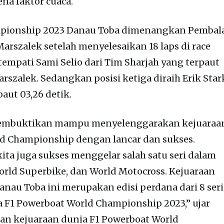
na faktor cuaca.
mpionship 2023 Danau Toba dimenangkan Pembal
arszalek setelah menyelesaikan 18 laps di race
tempati Sami Selio dari Tim Sharjah yang terpaut
arszalek. Sedangkan posisi ketiga diraih Erik Star
paut 03,26 detik.
 membuktikan mampu menyelenggarakan kejuaraa
ld Championship dengan lancar dan sukses.
ita juga sukses menggelar salah satu seri dalam
rld Superbike, dan World Motocross. Kejuaraan
anau Toba ini merupakan edisi perdana dari 8 seri
a F1 Powerboat World Championship 2023,” ujar
an kejuaraan dunia F1 Powerboat World