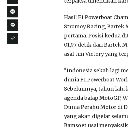
terpaksa dihentikan kare
Hasil F1 Powerboat Cha
Stromoy Racing, Bartek M
pertama. Posisi kedua di
01,97 detik dari Bartek M
asal tim Victory yang ter
“Indonesia sekali lagi
dunia F1 Powerboat Wor
Sebelumnya, tahun lalu k
agenda balap MotoGP, Wo
Dunia Perahu Motor di D
yang akan digelar selam
Bamsoet usai menyaksik