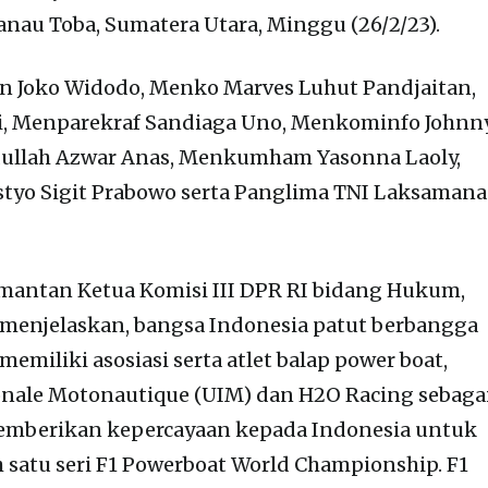
nau Toba, Sumatera Utara, Minggu (26/2/23).
den Joko Widodo, Menko Marves Luhut Pandjaitan,
, Menparekraf Sandiaga Uno, Menkominfo Johnn
ullah Azwar Anas, Menkumham Yasonna Laoly,
Listyo Sigit Prabowo serta Panglima TNI Laksamana
mantan Ketua Komisi III DPR RI bidang Hukum,
menjelaskan, bangsa Indonesia patut berbangga
emiliki asosiasi serta atlet balap power boat,
nale Motonautique (UIM) dan H2O Racing sebaga
emberikan kepercayaan kepada Indonesia untuk
satu seri F1 Powerboat World Championship. F1