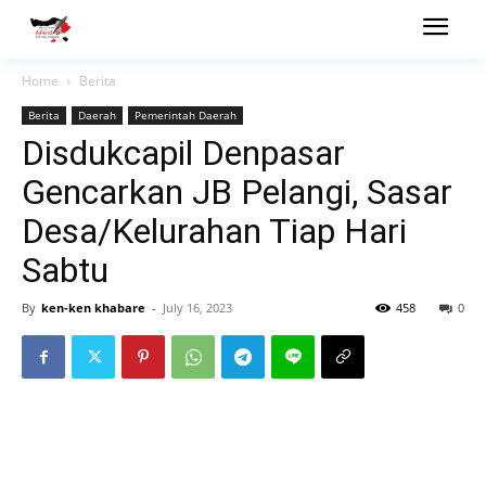
Home
Berita
Berita
Daerah
Pemerintah Daerah
Disdukcapil Denpasar
Gencarkan JB Pelangi, Sasar
Desa/Kelurahan Tiap Hari
Sabtu
By
ken-ken khabare
-
July 16, 2023
458
0