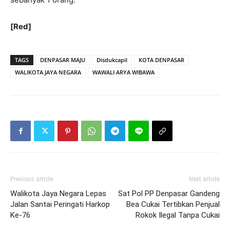
[Red]
TAGS
DENPASAR MAJU
Disdukcapil
KOTA DENPASAR
WALIKOTA JAYA NEGARA
WAWALI ARYA WIBAWA
Previous article
Next article
Walikota Jaya Negara Lepas
Sat Pol PP Denpasar Gandeng
Jalan Santai Peringati Harkop
Bea Cukai Tertibkan Penjual
Ke-76
Rokok Ilegal Tanpa Cukai