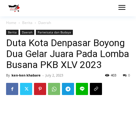
Home
Berita
Daerah
Berita
Daerah
Pariwisata dan Budaya
Duta Kota Denpasar Boyong
Dua Gelar Juara Pada Lomba
Busana PKB XLV 2023
By
ken-ken khabare
-
July 2, 2023
403
0