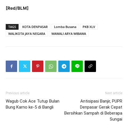
[Red/BLM]
TAGS
KOTA DENPASAR
Lomba Busana
PKB XLV
WALIKOTA JAYA NEGARA
WAWALI ARYA WIBAWA
Previous article
Next article
Wagub Cok Ace Tutup Bulan
Antisipasi Banjir, PUPR
Bung Karno ke-5 di Bangli
Denpasar Gerak Cepat
Bersihkan Sampah di Beberapa
Sungai