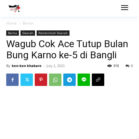
Home
Berita
Berita
Daerah
Pemerintah Daerah
Wagub Cok Ace Tutup Bulan
Bung Karno ke-5 di Bangli
By
ken-ken khabare
-
July 2, 2023
310
0