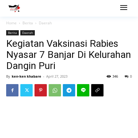
Home
Berita
Daerah
Berita
Daerah
Kegiatan Vaksinasi Rabies
Nyasar 7 Banjar Di Kelurahan
Dangin Puri
By
ken-ken khabare
-
April 27, 2023
346
0