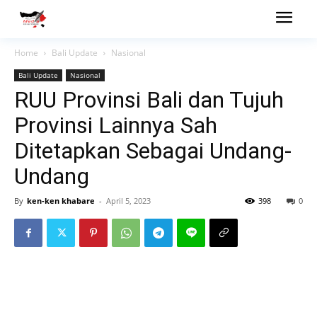
Home
Bali Update
Nasional
Bali Update
Nasional
RUU Provinsi Bali dan Tujuh
Provinsi Lainnya Sah
Ditetapkan Sebagai Undang-
Undang
By
ken-ken khabare
-
April 5, 2023
398
0