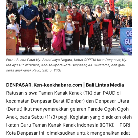
Foto : Bunda Paud Ny. Antari Jaya Negara, Ketua GOPTKI Kota Denpasar, Ny.
Ida Ayu Alit Wiradana, Kadisdikpora kota Denpasar, AA. Wiratama, dan guru
serta anak-anak Paud, Sabtu (11/3)
DENPASAR, Ken-kenkhabare.com | Bali Lintas Media
–
Ratusan siswa Taman Kanak Kanak (TK) dan PAUD di
kecamatan Denpasar Barat (Denbar) dan Denpasar Utara
(Denut) ikut menyemarakkan gelaran Parade Ogoh Ogoh
Anak, pada Sabtu (11/3) pagi. Kegiatan yang diadakan oleh
Ikatan Guru Taman Kanak Kanak Indonesia (IGTKI) – PGRI
Kota Denpasar ini, dimaksudkan untuk mengenalkan adat