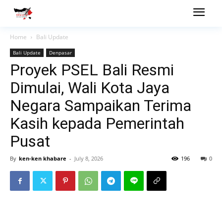
Home
Bali Update
Bali Update
Denpasar
Proyek PSEL Bali Resmi
Dimulai, Wali Kota Jaya
Negara Sampaikan Terima
Kasih kepada Pemerintah
Pusat
By
ken-ken khabare
-
July 8, 2026
196
0