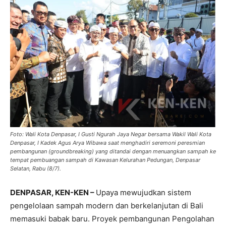
Foto: Wali Kota Denpasar, I Gusti Ngurah Jaya Negar bersama Wakil Wali Kota
Denpasar, I Kadek Agus Arya Wibawa saat menghadiri seremoni peresmian
pembangunan (groundbreaking) yang ditandai dengan menuangkan sampah ke
tempat pembuangan sampah di Kawasan Kelurahan Pedungan, Denpasar
Selatan, Rabu (8/7).
DENPASAR, KEN-KEN –
Upaya mewujudkan sistem
pengelolaan sampah modern dan berkelanjutan di Bali
memasuki babak baru. Proyek pembangunan Pengolahan