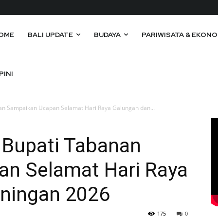
OME
BALI UPDATE
BUDAYA
PARIWISATA & EKONO
PINI
nan Sampaikan Ucapan Selamat Hari Raya Galungan dan...
 Bupati Tabanan
n Selamat Hari Raya
ningan 2026
175
0