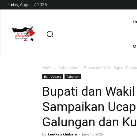
Friday, August 7, 2026
H
O
Home
Bali Update
Bupati dan Wakil Bupati Taba
Bali Update
Tabanan
Bupati dan Wakil
Sampaikan Ucapa
Galungan dan Ku
By
ken-ken khabare
-
June 15, 2026