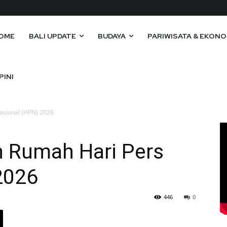
OME
BALI UPDATE
BUDAYA
PARIWISATA & EKONO
PINI
asional (HPN) 2026
n Rumah Hari Pers
2026
446
0