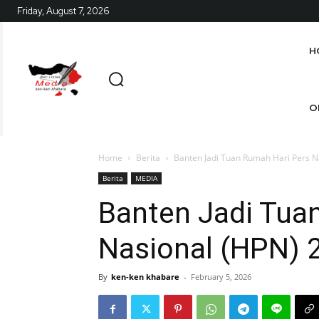
Friday, August 7, 2026
H
O
Home
Berita
Banten Jadi Tuan Rumah Hari Pers N
Berita
MEDIA
Banten Jadi Tua
Nasional (HPN) 
By
ken-ken khabare
-
February 5, 2026