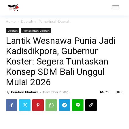
Home
Daerah
Pemerintah Daerah
Daerah
Pemerintah Daerah
Lantik Wesnawa Punia Jadi
Kadisdikpora, Gubernur
Koster: Segera Tuntaskan
Konsep SDM Bali Unggul
Mulai 2026
By
ken-ken khabare
-
December 2, 2025
218
0