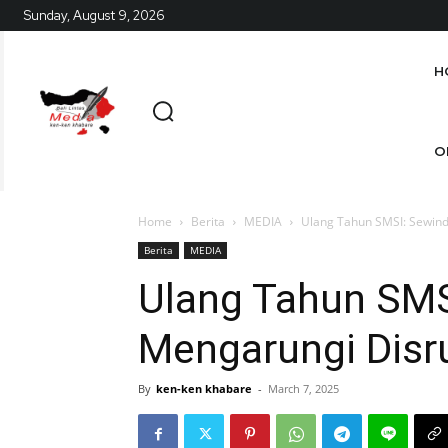
Sunday, August 9, 2026
H
O
Home
Berita
MEDIA
Ulang Tahun SMSI: Sewind
Berita
MEDIA
Ulang Tahun SMS
Mengarungi Disr
By
ken-ken khabare
-
March 7, 2025