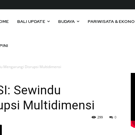
OME
BALI UPDATE
BUDAYA
PARIWISATA & EKONO
PINI
u Mengarungi Disrupsi Multidimensi
I: Sewindu
upsi Multidimensi
299
0