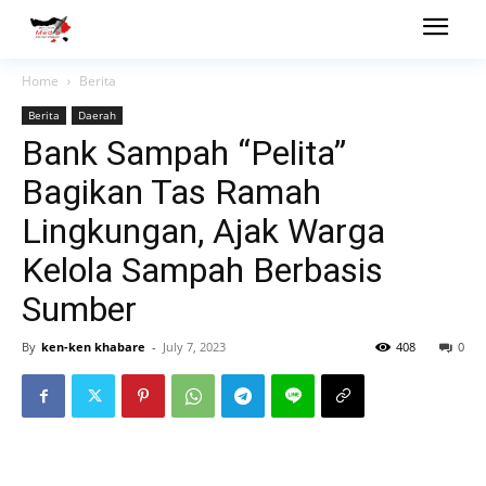
Home
Berita
Berita
Daerah
Bank Sampah “Pelita”
Bagikan Tas Ramah
Lingkungan, Ajak Warga
Kelola Sampah Berbasis
Sumber
By
ken-ken khabare
-
July 7, 2023
408
0