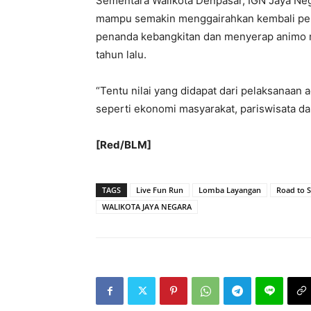
Sementara Walikota Denpasar, IGN Jaya Nega
mampu semakin menggairahkan kembali pere
penanda kebangkitan dan menyerap animo m
tahun lalu.
“Tentu nilai yang didapat dari pelaksanaan
seperti ekonomi masyarakat, pariswisata da
[Red/BLM]
TAGS
Live Fun Run
Lomba Layangan
Road to 
WALIKOTA JAYA NEGARA