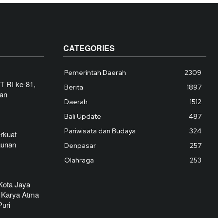
CATEGORIES
Pemerintah Daerah
2309
T RI ke-81,
Berita
1897
dan
Daerah
1512
Bali Update
487
Pariwisata dan Budaya
324
rkuat
gunan
Denpasar
257
Olahraga
253
Kota Jaya
 Karya Atma
uri