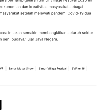
ra berharap gelaran Sanur Village Festival 2023 ini
konomian dan kreativitas masyarakat sebagai
asyarakat setelah melewati pandemi Covid-19 dua
 acara ini akan semakin membangkitkan seluruh sektor
n seni budaya,” ujar Jaya Negara.
SVF
Sanur Motor Show
Sanur Village Festival
SVF ke-16