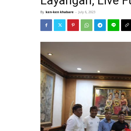
Layangan, Live 
By
ken-ken khabare
-
July 6, 2023