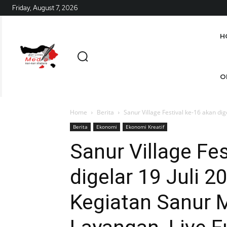
Friday, August 7, 2026
H
O
Home
Berita
Sanur Village Festival ke-16 akan dig
Berita
Ekonomi
Ekonomi Kreatif
Sanur Village Fes
digelar 19 Juli 2
Kegiatan Sanur M