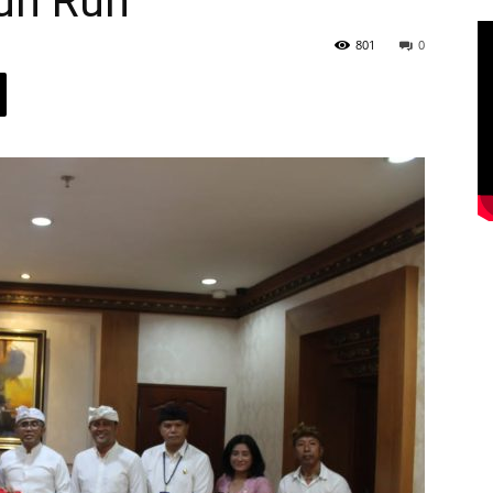
Fun Run
801
0