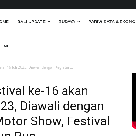
OME
BALI UPDATE
BUDAYA
PARIWISATA & EKONO
PINI
elar 19 Juli 2023, Diawali dengan Kegiatan...
tival ke-16 akan
023, Diawali dengan
otor Show, Festival