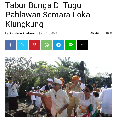
Tabur Bunga Di Tugu
Pahlawan Semara Loka
Klungkung
By
ken-ken khabare
-
June 15, 2023
448
0