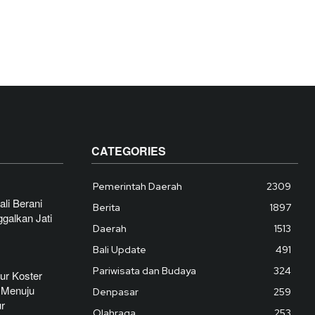
CATEGORIES
Pemerintah Daerah
2309
li Berani
Berita
1897
galkan Jati
Daerah
1513
Bali Update
491
Pariwisata dan Budaya
324
ur Koster
 Menuju
Denpasar
259
ur
Olahraga
253