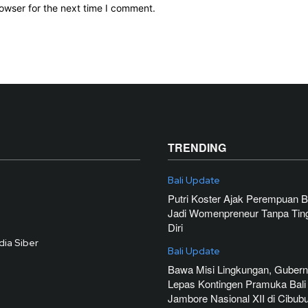
owser for the next time I comment.
TRENDING
Bali Update
Putri Koster Ajak Perempuan Ba
Jadi Womenpreneur Tanpa Ting
Diri
ia Siber
Bali Update
Bawa Misi Lingkungan, Gubern
Lepas Kontingen Pramuka Bali
Jambore Nasional XII di Cibub