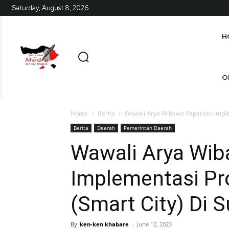
Saturday, August 8, 2026
H
O
Home
Berita
Wawali Arya Wibawa Paparkan Imple
Berita
Daerah
Pemerintah Daerah
Wawali Arya Wi
Implementasi Pr
(Smart City) Di 
By
ken-ken khabare
-
June 12, 2023