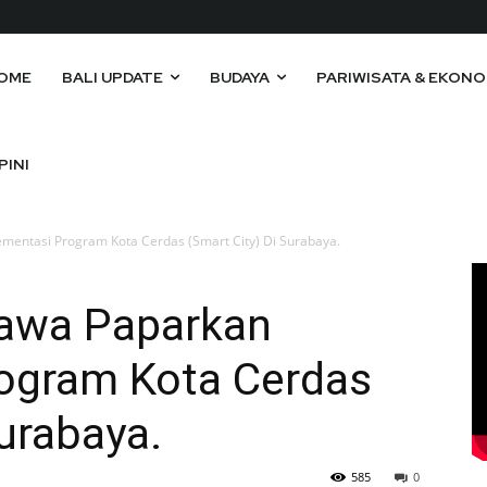
OME
BALI UPDATE
BUDAYA
PARIWISATA & EKONO
PINI
mentasi Program Kota Cerdas (Smart City) Di Surabaya.
bawa Paparkan
ogram Kota Cerdas
Surabaya.
585
0