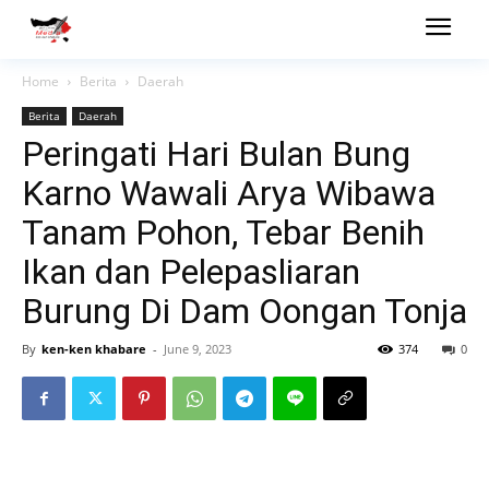
Home
Berita
Daerah
Berita
Daerah
Peringati Hari Bulan Bung
Karno Wawali Arya Wibawa
Tanam Pohon, Tebar Benih
Ikan dan Pelepasliaran
Burung Di Dam Oongan Tonja
By
ken-ken khabare
-
June 9, 2023
374
0