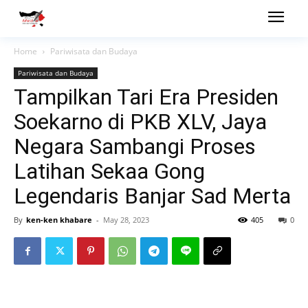
Home
Pariwisata dan Budaya
Pariwisata dan Budaya
Tampilkan Tari Era Presiden
Soekarno di PKB XLV, Jaya
Negara Sambangi Proses
Latihan Sekaa Gong
Legendaris Banjar Sad Merta
By
ken-ken khabare
-
May 28, 2023
405
0