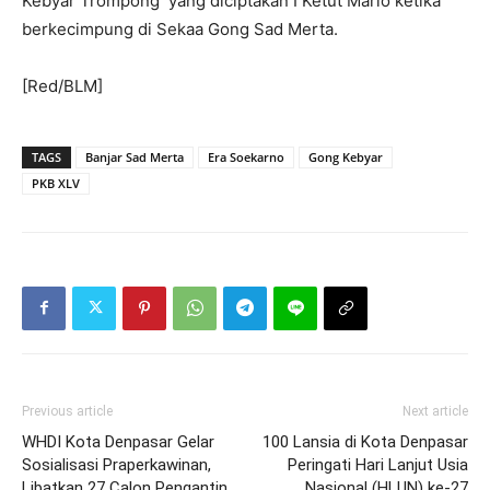
Kebyar Trompong yang diciptakan I Ketut Mario ketika
berkecimpung di Sekaa Gong Sad Merta.
[Red/BLM]
TAGS
Banjar Sad Merta
Era Soekarno
Gong Kebyar
PKB XLV
Previous article
Next article
WHDI Kota Denpasar Gelar
100 Lansia di Kota Denpasar
Sosialisasi Praperkawinan,
Peringati Hari Lanjut Usia
Libatkan 27 Calon Pengantin
Nasional (HLUN) ke-27