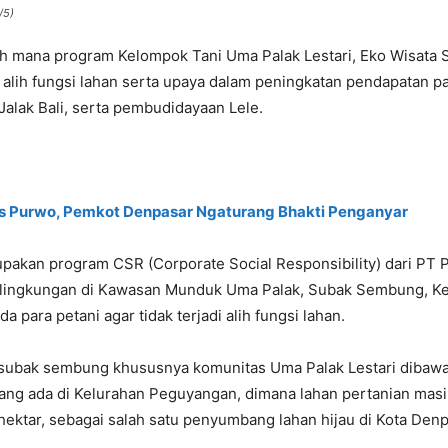
/5)
auh mana program Kelompok Tani Uma Palak Lestari, Eko Wisat
ih fungsi lahan serta upaya dalam peningkatan pendapatan par
alak Bali, serta pembudidayaan Lele.
las Purwo, Pemkot Denpasar Ngaturang Bhakti Penganyar
upakan program CSR (Corporate Social Responsibility) dari PT
lingkungan di Kawasan Munduk Uma Palak, Subak Sembung, Ke
a para petani agar tidak terjadi alih fungsi lahan.
subak sembung khususnya komunitas Uma Palak Lestari dibawah
yang ada di Kelurahan Peguyangan, dimana lahan pertanian masi
ektar, sebagai salah satu penyumbang lahan hijau di Kota Denp