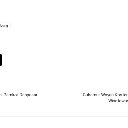
mbung
rwo, Pemkot Denpasar
Gubernur Wayan Koster 
Wisatawan