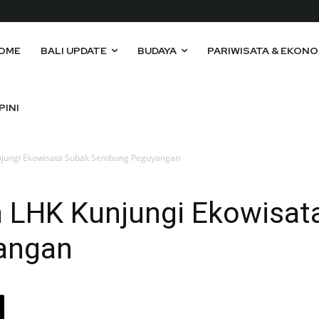
OME
BALI UPDATE
BUDAYA
PARIWISATA & EKONO
PINI
njungi Ekowisata Subak Sembung Peguyangan
 LHK Kunjungi Ekowisat
angan