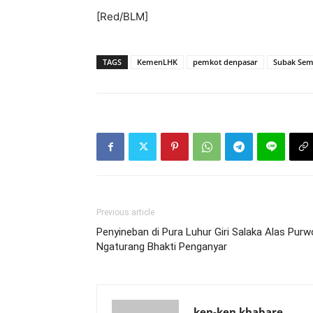
[Red/BLM]
TAGS
KemenLHK
pemkot denpasar
Subak Se
Previous article
Penyineban di Pura Luhur Giri Salaka Alas Pu
Ngaturang Bhakti Penganyar
ken-ken khabare