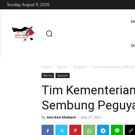
Sunday, August 9, 2026
H
O
Home
Berita
Daerah
Tim Kementerian LHK Ku
Berita
Daerah
Tim Kementerian
Sembung Peguy
By
ken-ken khabare
-
May 27, 2023