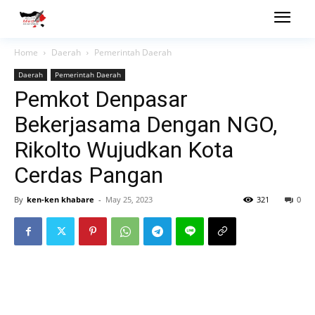
Home
Daerah
Pemerintah Daerah
Daerah
Pemerintah Daerah
Pemkot Denpasar
Bekerjasama Dengan NGO,
Rikolto Wujudkan Kota
Cerdas Pangan
By
ken-ken khabare
-
May 25, 2023
321
0