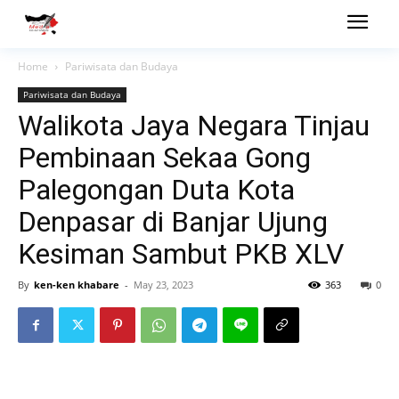
Home
Pariwisata dan Budaya
Pariwisata dan Budaya
Walikota Jaya Negara Tinjau
Pembinaan Sekaa Gong
Palegongan Duta Kota
Denpasar di Banjar Ujung
Kesiman Sambut PKB XLV
By
ken-ken khabare
-
May 23, 2023
363
0