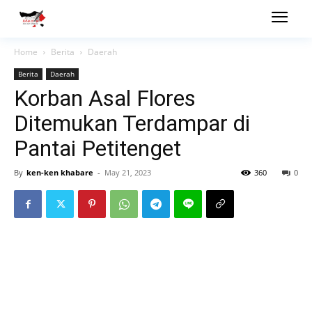
Home
Berita
Daerah
Berita
Daerah
Korban Asal Flores
Ditemukan Terdampar di
Pantai Petitenget
By
ken-ken khabare
-
May 21, 2023
360
0