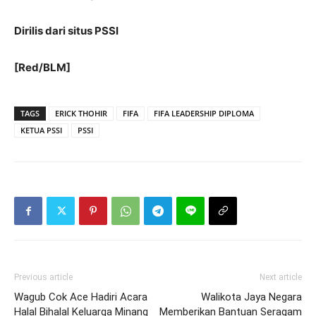
Dirilis dari situs PSSI
[Red/BLM]
TAGS
ERICK THOHIR
FIFA
FIFA LEADERSHIP DIPLOMA
KETUA PSSI
PSSI
Previous article
Next article
Wagub Cok Ace Hadiri Acara
Walikota Jaya Negara
Halal Bihalal Keluarga Minang
Memberikan Bantuan Seragam