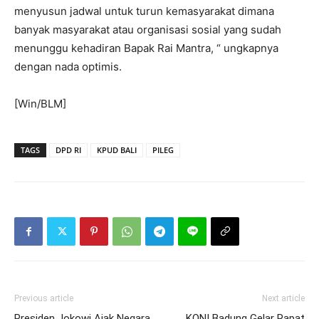
menyusun jadwal untuk turun kemasyarakat dimana
banyak masyarakat atau organisasi sosial yang sudah
menunggu kehadiran Bapak Rai Mantra, “ ungkapnya
dengan nada optimis.
[Win/BLM]
TAGS
DPD RI
KPUD BALI
PILEG
Previous article
Next article
Presiden Jokowi Ajak Negara
KONI Badung Gelar Rapat