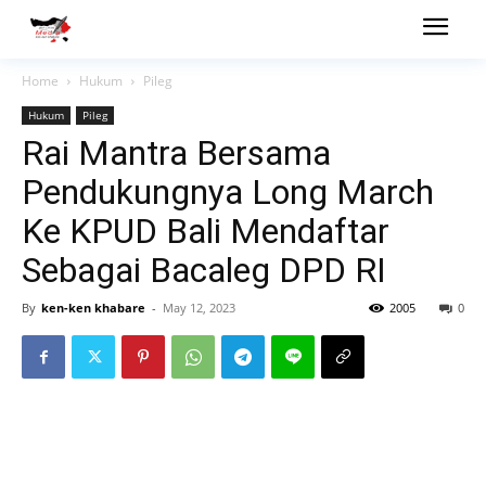
Home
Hukum
Pileg
Hukum
Pileg
Rai Mantra Bersama
Pendukungnya Long March
Ke KPUD Bali Mendaftar
Sebagai Bacaleg DPD RI
By
ken-ken khabare
-
May 12, 2023
2005
0