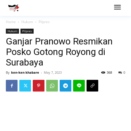
Home
Hukum
Pilpres
Hukum
Pilpres
Ganjar Pranowo Resmikan
Posko Gotong Royong di
Surabaya
By
ken-ken khabare
-
May 7, 2023
368
0