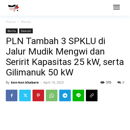
Home
Berita
Berita
Daerah
PLN Tambah 3 SPKLU di
Jalur Mudik Mengwi dan
Seririt Kapasitas 25 kW, serta
Gilimanuk 50 kW
By
ken-ken khabare
-
April 19, 2023
370
0