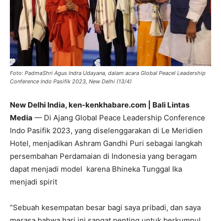
Foto: PadmaShri Agus Indra Udayana, dalam acara Global Peacel Leadership
Conference Indo Pasifik 2023, New Delhi (13/4)
New Delhi India, ken-kenkhabare.com | Bali Lintas
Media
— Di Ajang Global Peace Leadership Conference
Indo Pasifik 2023, yang diselenggarakan di Le Meridien
Hotel, menjadikan Ashram Gandhi Puri sebagai langkah
persembahan Perdamaian di Indonesia yang beragam
dapat menjadi model karena Bhineka Tunggal Ika
menjadi spirit
“Sebuah kesempatan besar bagi saya pribadi, dan saya
merasa bahwa hari ini sangat penting untuk berkumpul