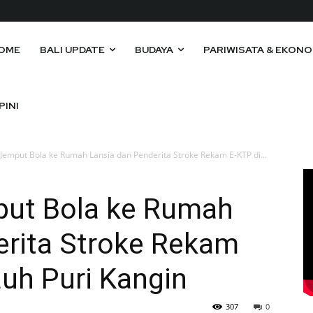
OME
BALI UPDATE
BUDAYA
PARIWISATA & EKONO
PINI
 Jemput Bola ke Rumah Lansia dan Penderita Stroke Rekam E-KTP di...
put Bola ke Rumah
erita Stroke Rekam
uh Puri Kangin
307
0