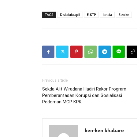
TAGS
DIskdukcapil
E-KTP
lansia
Stroke
Previous article
Sekda Alit Wiradana Hadiri Rakor Program
Pemberantasan Korupsi dan Sosialisasi
Pedoman MCP KPK
ken-ken khabare