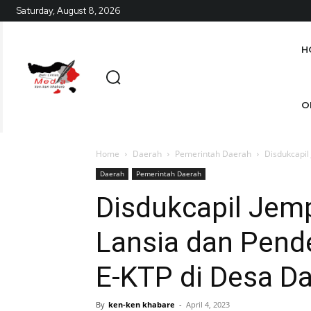
Saturday, August 8, 2026
H
O
Home
Daerah
Pemerintah Daerah
Disdukcapil
Daerah
Pemerintah Daerah
Disdukcapil Jem
Lansia dan Pend
E-KTP di Desa Da
By
ken-ken khabare
-
April 4, 2023