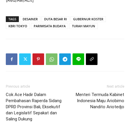
[Red/Aw/ALit]
TAGS
DESAINER
DUTA BESAR RI
GUBERNUR KOSTER
KBRI TOKYO
PARIWISATA BUDAYA
TURAH MAYUN
Previous article
Next article
Cok Ace Hadir Dalam
Menteri Termuda Kabinet
Pembahasan Raperda Sidang
Indonesia Maju Ariobimo
DPRD Provinsi Bali, Eksekutif
Nandito Ariotedjo
dan Legislatif Sepakat dan
Saling Dukung