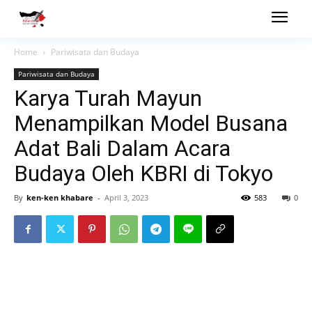
Home
Pariwisata dan Budaya
Pariwisata dan Budaya
Karya Turah Mayun
Menampilkan Model Busana
Adat Bali Dalam Acara
Budaya Oleh KBRI di Tokyo
By
ken-ken khabare
-
April 3, 2023
583
0