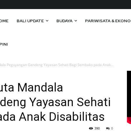
OME
BALI UPDATE
BUDAYA
PARIWISATA & EKONO
PINI
ala Peguyangan Gandeng Yayasan Sehati Bagi Sembako pada Anak...
uta Mandala
deng Yayasan Sehati
da Anak Disabilitas
390
0