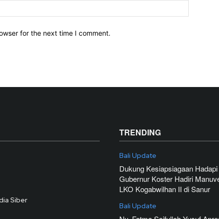
owser for the next time I comment.
TRENDING
Bali Update
Dukung Kesiapsiagaan Hadapi
Gubernur Koster Hadiri Manuv
LKO Kogabwilhan II di Sanur
ia Siber
Bali Update
Ny. Fatma Saifullah Yusuf Apre