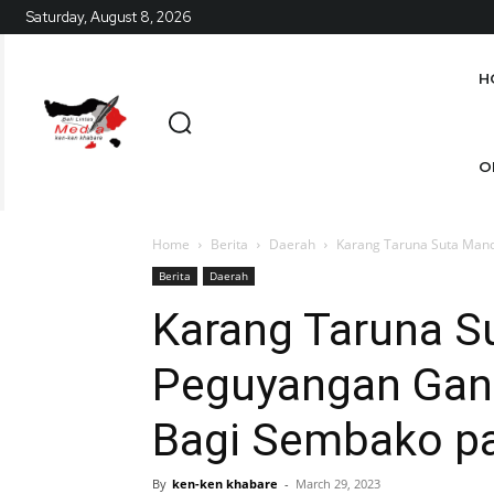
Saturday, August 8, 2026
H
O
Home
Berita
Daerah
Karang Taruna Suta Mand
Berita
Daerah
Karang Taruna S
Peguyangan Gan
Bagi Sembako pa
By
ken-ken khabare
-
March 29, 2023