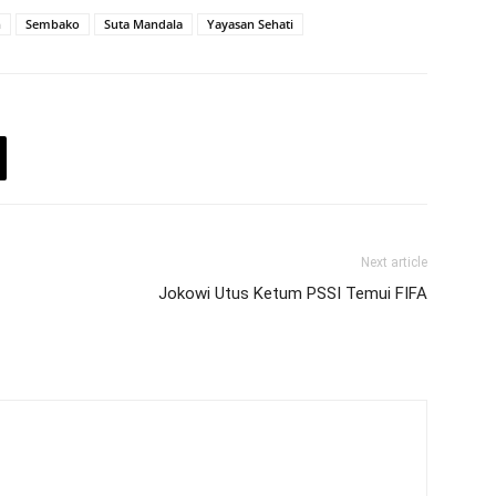
n
Sembako
Suta Mandala
Yayasan Sehati
Next article
Jokowi Utus Ketum PSSI Temui FIFA