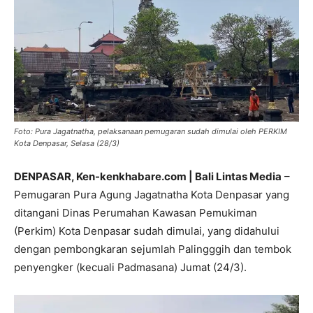
Foto: Pura Jagatnatha, pelaksanaan pemugaran sudah dimulai oleh PERKIM
Kota Denpasar, Selasa (28/3)
DENPASAR, Ken-kenkhabare.com | Bali Lintas Media
–
Pemugaran Pura Agung Jagatnatha Kota Denpasar yang
ditangani Dinas Perumahan Kawasan Pemukiman
(Perkim) Kota Denpasar sudah dimulai, yang didahului
dengan pembongkaran sejumlah Palingggih dan tembok
penyengker (kecuali Padmasana) Jumat (24/3).