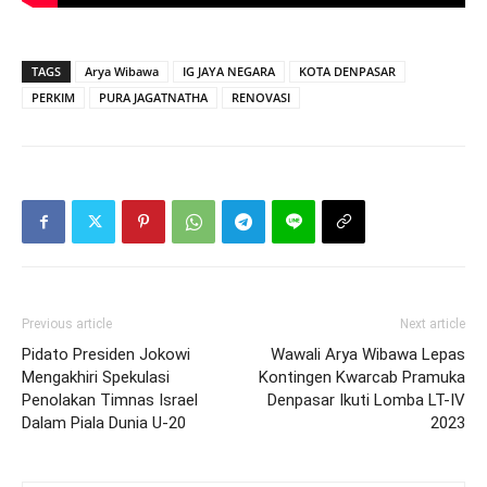
TAGS
Arya Wibawa
IG JAYA NEGARA
KOTA DENPASAR
PERKIM
PURA JAGATNATHA
RENOVASI
Previous article
Next article
Pidato Presiden Jokowi
Wawali Arya Wibawa Lepas
Mengakhiri Spekulasi
Kontingen Kwarcab Pramuka
Penolakan Timnas Israel
Denpasar Ikuti Lomba LT-IV
Dalam Piala Dunia U-20
2023