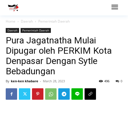
Home
Daerah
Pemerintah Daerah
Daerah
Pemerintah Daerah
Pura Jagatnatha Mulai
Dipugar oleh PERKIM Kota
Denpasar Dengan Sytle
Bebadungan
By
ken-ken khabare
-
March 28, 2023
496
0