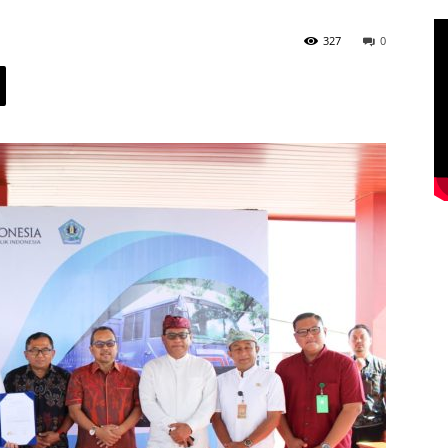
327
0