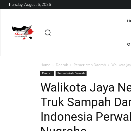
Thursday, August 6, 2026
H
O
Home
Daerah
Pemerintah Daerah
Walikota Ja
Daerah
Pemerintah Daerah
Walikota Jaya N
Truk Sampah Dar
Indonesia Perwak