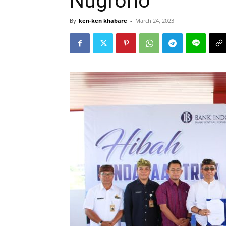
Nugroho
By
ken-ken khabare
-
March 24, 2023