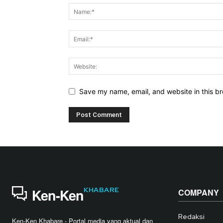
Save my name, email, and website in this br
KHABARE
Ken-Ken
COMPANY
Redaksi
Ken-Ken Khabare - Portal media yang aktual dan