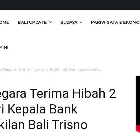
OME
BALI UPDATE
BUDAYA
PARIWISATA & EKONO
PINI
ya Negara Terima Hibah 2 Truk Sampah Dari Kepala Bank...
egara Terima Hibah 2
i Kepala Bank
ilan Bali Trisno