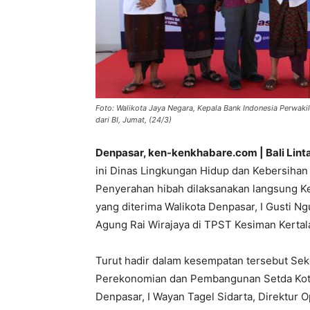
Foto: Walikota Jaya Negara, Kepala Bank Indonesia Perwak
dari BI, Jumat, (24/3)
Denpasar, ken-kenkhabare.com | Bali Lint
ini Dinas Lingkungan Hidup dan Kebersihan
Penyerahan hibah dilaksanakan langsung Ke
yang diterima Walikota Denpasar, I Gusti Ng
Agung Rai Wirajaya di TPST Kesiman Kertal
Turut hadir dalam kesempatan tersebut Sekd
Perekonomian dan Pembangunan Setda Kota
Denpasar, I Wayan Tagel Sidarta, Direktur