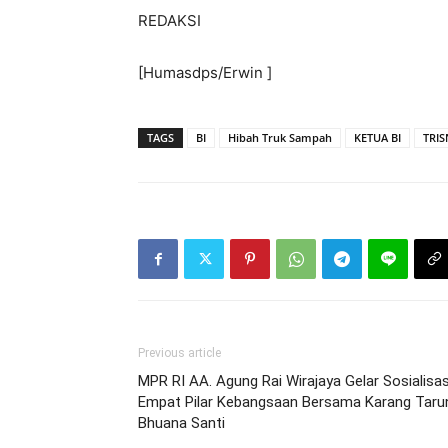
REDAKSI
[Humasdps/Erwin ]
TAGS
BI
Hibah Truk Sampah
KETUA BI
TRI
Previous article
MPR RI AA. Agung Rai Wirajaya Gelar Sosialisas
Empat Pilar Kebangsaan Bersama Karang Taru
Bhuana Santi