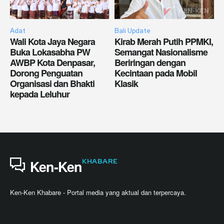
Adat
Bali Update
Wali Kota Jaya Negara
Kirab Merah Putih PPMKI,
Buka Lokasabha PW
Semangat Nasionalisme
AWBP Kota Denpasar,
Beriringan dengan
Dorong Penguatan
Kecintaan pada Mobil
Organisasi dan Bhakti
Klasik
kepada Leluhur
KHABARE
Ken-Ken
Ken-Ken Khabare - Portal media yang aktual dan terpercaya.