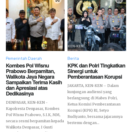
Pemerintah Daerah
Berita
Kombes Pol Wisnu
KPK dan Polri Tingkatkan
Prabowo Berpamitan,
Sinergi untuk
Walikota Jaya Negara
Pemberantasan Korupsi
Sampaikan Terima Kasih
JAKARTA, KEN-KEN – Dalam
dan Apresiasi atas
Dedikasinya
kunjungan audiensi yang
berlangsung di Mabes Polri,
DENPASAR, KEN-KEN -
Ketua Komisi Pemberantasan
Kapolresta Denpasar, Kombes
Korupsi (KPK) RI, Setyo
Pol Wisnu Prabowo, S.I.K, MM,
Budiyanto, bersama jajarannya
secara resmi berpamitan kepada
bertemu dengan...
Walikota Denpasar, I Gusti