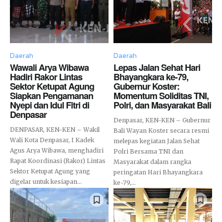
Daerah
Daerah
Wawali Arya Wibawa
Lepas Jalan Sehat Hari
Hadiri Rakor Lintas
Bhayangkara ke-79,
Sektor Ketupat Agung
Gubernur Koster:
Siapkan Pengamanan
Momentum Soliditas TNI,
Nyepi dan Idul Fitri di
Polri, dan Masyarakat Bali
Denpasar
Denpasar, KEN-KEN – Gubernur
DENPASAR, KEN-KEN – Wakil
Bali Wayan Koster secara resmi
Wali Kota Denpasar, I Kadek
melepas kegiatan Jalan Sehat
Agus Arya Wibawa, menghadiri
Polri Bersama TNI dan
Rapat Koordinasi (Rakor) Lintas
Masyarakat dalam rangka
Sektor Ketupat Agung yang
peringatan Hari Bhayangkara
digelar untuk kesiapan...
ke-79,...