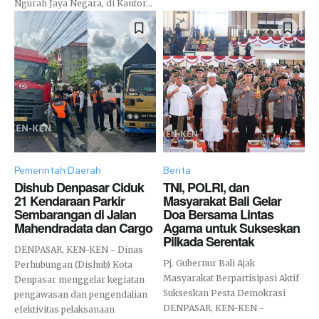
Ngurah Jaya Negara, di Kantor...
Pemerintah Daerah
Berita
Dishub Denpasar Ciduk
TNI, POLRI, dan
21 Kendaraan Parkir
Masyarakat Bali Gelar
Sembarangan di Jalan
Doa Bersama Lintas
Mahendradata dan Cargo
Agama untuk Sukseskan
Pilkada Serentak
DENPASAR, KEN-KEN - Dinas
Pj. Gubernur Bali Ajak
Perhubungan (Dishub) Kota
Masyarakat Berpartisipasi Aktif
Denpasar menggelar kegiatan
Sukseskan Pesta Demokrasi
pengawasan dan pengendalian
DENPASAR, KEN-KEN -
efektivitas pelaksanaan