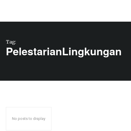
Tag:
PelestarianLingkungan
No posts to display