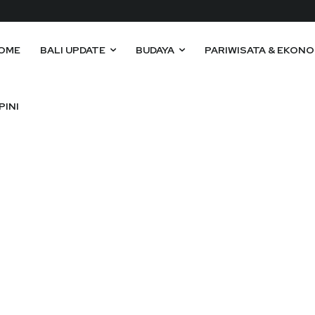
OME
BALI UPDATE
BUDAYA
PARIWISATA & EKONO
PINI