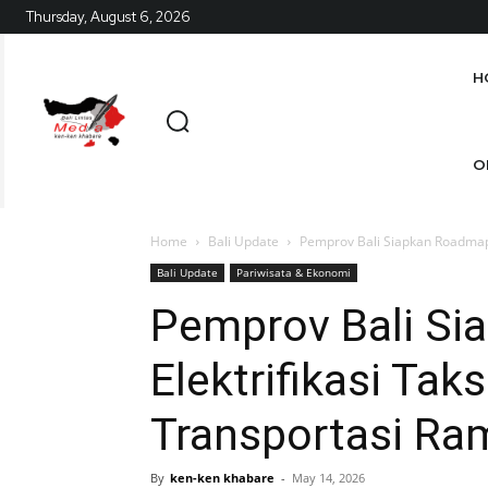
Thursday, August 6, 2026
H
O
Home
Bali Update
Pemprov Bali Siapkan Roadmap 
Bali Update
Pariwisata & Ekonomi
Pemprov Bali S
Elektrifikasi Tak
Transportasi Ra
By
ken-ken khabare
-
May 14, 2026