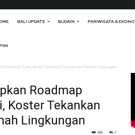
OME
BALI UPDATE
BUDAYA
PARIWISATA & EKONO
PINI
Elektrifikasi Taksi, Koster Tekankan Transportasi Ramah Lingkungan
iapkan Roadmap
si, Koster Tekankan
mah Lingkungan
260
0