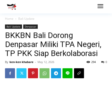
Home
Bali Update
Bali Update
Denpasar
BKKBN Bali Dorong
Denpasar Miliki TPA Negeri,
TP PKK Siap Berkolaborasi
By
ken-ken khabare
-
May 12, 2026
294
0