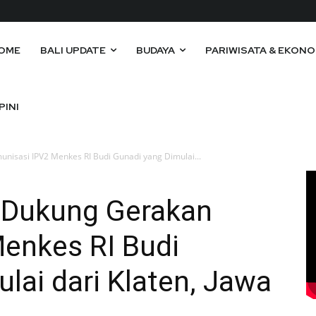
OME
BALI UPDATE
BUDAYA
PARIWISATA & EKONO
PINI
nisasi IPV2 Menkes RI Budi Gunadi yang Dimulai...
 Dukung Gerakan
Menkes RI Budi
lai dari Klaten, Jawa