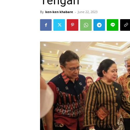
Tengah
By
ken-ken khabare
-
June 22, 2023