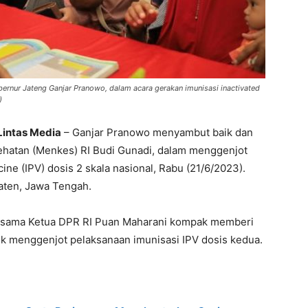
ernur Jateng Ganjar Pranowo, dalam acara gerakan imunisasi inactivated
)
Lintas Media
– Ganjar Pranowo menyambut baik dan
hatan (Menkes) RI Budi Gunadi, dalam menggenjot
ine (IPV) dosis 2 skala nasional, Rabu (21/6/2023).
laten, Jawa Tengah.
rsama Ketua DPR RI Puan Maharani kompak memberi
 menggenjot pelaksanaan imunisasi IPV dosis kedua.