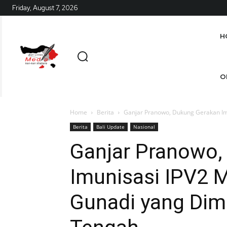
Friday, August 7, 2026
H
O
Home
Berita
Ganjar Pranowo, Dukung Gerakan Imu
Berita
Bali Update
Nasional
Ganjar Pranowo,
Imunisasi IPV2 
Gunadi yang Dimu