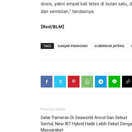
dosis, yakni empat kali tetes di bulan satu, 
dan sembilan,” tandasnya.
[Red/BLM]
TAGS
GANJAR PRANOWO
GUBERNUR JATENG
Previous article
Gelar Pameran Di Seaworld Ancol Dan Sirkuit
Sentul, New Xl7 Hybrid Hadir Lebih Dekat Deng
Masyarakat