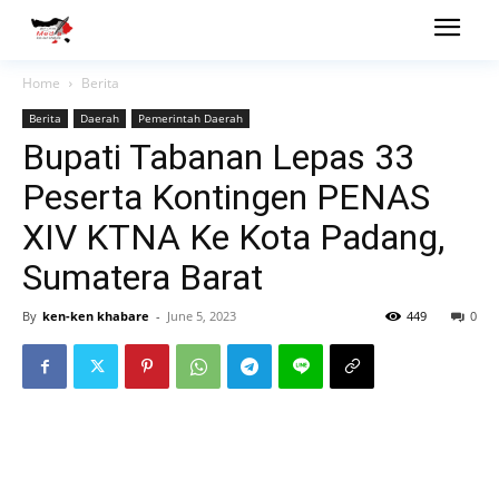
Home
Berita
Berita
Daerah
Pemerintah Daerah
Bupati Tabanan Lepas 33
Peserta Kontingen PENAS
XIV KTNA Ke Kota Padang,
Sumatera Barat
By
ken-ken khabare
-
June 5, 2023
449
0